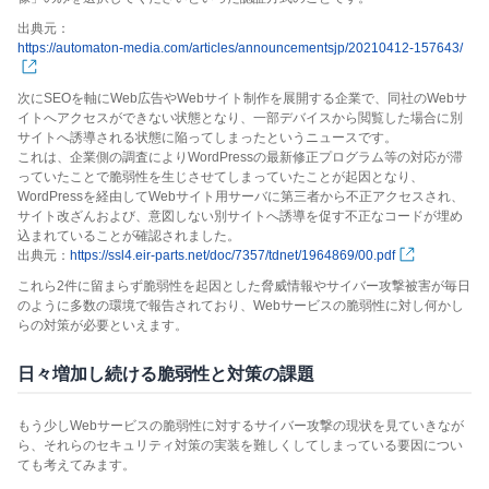
出典元：
https://automaton-media.com/articles/announcementsjp/20210412-157643/
次にSEOを軸にWeb広告やWebサイト制作を展開する企業で、同社のWebサ
イトへアクセスができない状態となり、一部デバイスから閲覧した場合に別
サイトへ誘導される状態に陥ってしまったというニュースです。
これは、企業側の調査によりWordPressの最新修正プログラム等の対応が滞
っていたことで脆弱性を生じさせてしまっていたことが起因となり、
WordPressを経由してWebサイト用サーバに第三者から不正アクセスされ、
サイト改ざんおよび、意図しない別サイトへ誘導を促す不正なコードが埋め
込まれていることが確認されました。
出典元：
https://ssl4.eir-parts.net/doc/7357/tdnet/1964869/00.pdf
これら2件に留まらず脆弱性を起因とした脅威情報やサイバー攻撃被害が毎日
のように多数の環境で報告されており、Webサービスの脆弱性に対し何かし
らの対策が必要といえます。
日々増加し続ける脆弱性と対策の課題
もう少しWebサービスの脆弱性に対するサイバー攻撃の現状を見ていきなが
ら、それらのセキュリティ対策の実装を難しくしてしまっている要因につい
ても考えてみます。