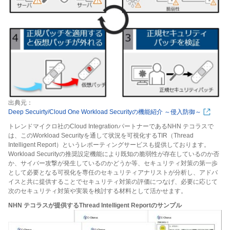
出典元：
Deep Secuirty/Cloud One Workload Securityの機能紹介 ～侵入防御～
トレンドマイクロ社のCloud IntegrationパートナーであるNHN テコラスで
は、このWorkload Securityを通して状況を可視化するTIR（Thread
Intelligent Report）というレポーティングサービスも提供しております。
Workload Securityの推奨設定機能により既知の脆弱性が存在しているのか否
か、サイバー攻撃が発生しているのかどうか等、セキュリティ対策の第一歩
として必要となる可視化を専任のセキュリティアナリストが分析し、アドバ
イスと共に提供することでセキュリティ対策の評価につなげ、必要に応じて
次のセキュリティ対策や実装を検討する材料として活かせます。
NHN テコラスが提供するThread Intelligent Reportのサンプル