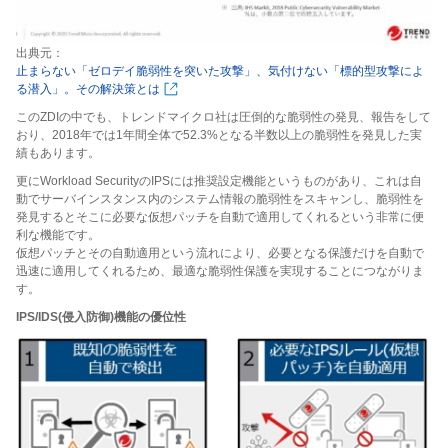
出典元：
止まらない「ゼロデイ脆弱性を突いた攻撃」、気付けない「標的型攻撃によ
る潜入」。その解決策とは
このZDIの中でも、トレンドマイクロ社は圧倒的な脆弱性の発見、報告をして
おり、2018年では1年間全体で52.3%となる半数以上の脆弱性を発見した実
績もあります。
更にWorkload SecurityのIPSには推奨設定機能というものがあり、これは自
動でサーバインスタンス内のシステム情報の脆弱性をスキャンし、脆弱性を
発見するとそこに必要な仮想パッチを自動で適用してくれるという非常に便
利な機能です。
仮想パッチとその自動適用という流れにより、必要となる保護だけを自動で
迅速に適用してくれるため、最適な脆弱性保護を実現することにつながりま
す。
IPS/IDS(侵入防御)機能の優位性