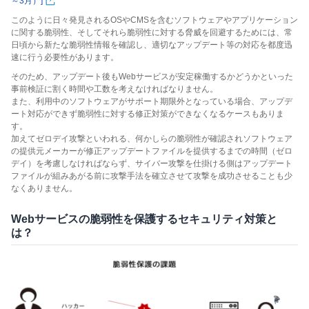
～3月）]
このように日々発見されるOSやCMSを含むソフトウェアやアプリケーション
に関する脆弱性、そしてそれら脆弱性に対する脅威を回避するためには、常
日頃から新たな脆弱性情報を確認し、適切なアップデート等の対応を都度迅
速に行う必要性があります。
そのため、アップデート後もWebサービスが安定稼働するかどうかといった
事前検証に割く時間や工数を考えなければなりません。
また、利用中のソフトウェアがサポート期限外となっている場合、アップデ
ート対応ができず脆弱性に対する修正対策ができなくなるケースもありま
す。
加えてゼロデイ攻撃といわれる、何かしらの脆弱性が確認されソフトウェア
の提供元メーカーが修正アップデートファイルを提供するまでの時間（ゼロ
デイ）を考慮しなければならず、サイバー攻撃を仕掛ける側はアップデート
ファイルが組みあがる前に攻撃手法を確立させて攻撃を成功させることも少
なくありません。
Webサービスの脆弱性を保護するセキュリティ対策と
は？