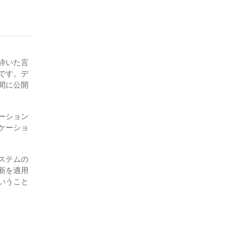
砕いた言
です。デ
間に公開
ーション
ケーショ
ステムの
新を適用
いうこと