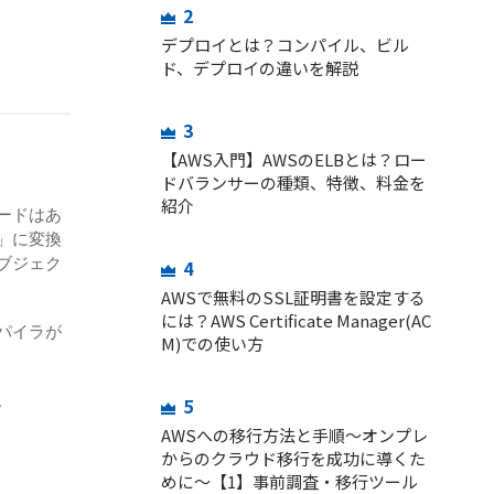
2
デプロイとは？コンパイル、ビル
ド、デプロイの違いを解説
3
【AWS入門】AWSのELBとは？ロー
ドバランサーの種類、特徴、料金を
紹介
ードはあ
」に変換
ブジェク
4
AWSで無料のSSL証明書を設定する
には？AWS Certificate Manager(AC
パイラが
M)での使い方
。
5
AWSへの移行方法と手順～オンプレ
からのクラウド移行を成功に導くた
めに～【1】事前調査・移行ツール