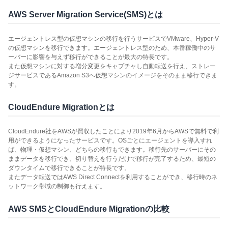
AWS Server Migration Service(SMS)とは
エージェントレス型の仮想マシンの移行を行うサービスでVMware、Hyper-V
の仮想マシンを移行できます。エージェントレス型のため、本番稼働中のサ
ーバーに影響を与えず移行ができることが最大の特長です。
また仮想マシンに対する増分変更をキャプチャし自動転送を行え、ストレー
ジサービスであるAmazon S3へ仮想マシンのイメージをそのまま移行できま
す。
CloudEndure Migrationとは
CloudEndure社をAWSが買収したことにより2019年6月からAWSで無料で利
用ができるようになったサービスです。OSごとにエージェントを導入すれ
ば、物理・仮想マシン、どちらの移行もできます。移行先のサーバーにその
ままデータを移行でき、切り替えを行うだけで移行が完了するため、最短の
ダウンタイムで移行できることが特長です。
またデータ転送ではAWS Direct Connectを利用することができ、移行時のネ
ットワーク帯域の制御も行えます。
AWS SMSとCloudEndure Migrationの比較