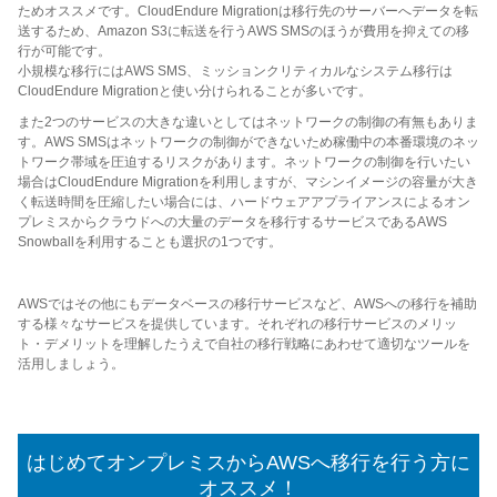
ためオススメです。CloudEndure Migrationは移行先のサーバーへデータを転
送するため、Amazon S3に転送を行うAWS SMSのほうが費用を抑えての移
行が可能です。
小規模な移行にはAWS SMS、ミッションクリティカルなシステム移行は
CloudEndure Migrationと使い分けられることが多いです。
また2つのサービスの大きな違いとしてはネットワークの制御の有無もありま
す。AWS SMSはネットワークの制御ができないため稼働中の本番環境のネッ
トワーク帯域を圧迫するリスクがあります。ネットワークの制御を行いたい
場合はCloudEndure Migrationを利用しますが、マシンイメージの容量が大き
く転送時間を圧縮したい場合には、ハードウェアアプライアンスによるオン
プレミスからクラウドへの大量のデータを移行するサービスであるAWS
Snowballを利用することも選択の1つです。
AWSではその他にもデータベースの移行サービスなど、AWSへの移行を補助
する様々なサービスを提供しています。それぞれの移行サービスのメリッ
ト・デメリットを理解したうえで自社の移行戦略にあわせて適切なツールを
活用しましょう。
はじめてオンプレミスからAWSへ移行を行う方に
オススメ！