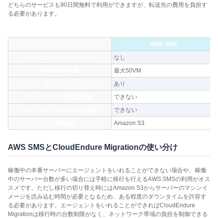
どちらのサービスも90日間無料で利用ができますが、転送先の費用を負担す
る必要があります。
AWS SMS
エージェントのインストール
なし
同時実行VM数
最大50VM
ダウンタイム
あり
ネットワーク帯域の制御
できない
AWS Direct Connectの利用
できない
データ転送先
Amazon S3
AWS SMSとCloudEndure Migrationの使い分け
稼働中の本番サーバーにエージェントをいれることができない場合や、稼働
中のサーバー台数が多い場合には手軽に移行を行えるAWS SMSの利用がオス
スメです。ただし移行の切り替え時にはAmazon S3からサーバーのマシンイ
メージを読み込む時間が必要となるため、ある程度のダウンタイムを許容す
る必要があります。エージェントをいれることができればCloudEndure
Migrationは移行時の台数制限がなく、ネットワーク帯域の負担を制御できる