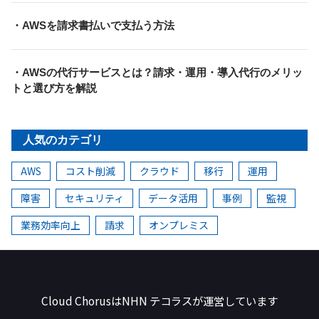
・AWSを請求書払いで支払う方法
・AWSの代行サービスとは？請求・運用・導入代行のメリッ
トと選び方を解説
人気のカテゴリ
AWS
コスト削減
クラウド
移行
運用
障害
セキュリティ
データ活用
事例
監視
業務効率向上
請求
オンプレミス
NHN テコラス
Cloud ChorusはNHN テコラスが
運営しています