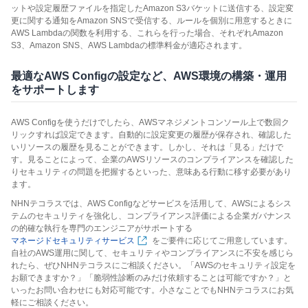
ットや設定履歴ファイルを指定したAmazon S3バケットに送信する、設定変
更に関する通知をAmazon SNSで受信する、ルールを個別に用意するときに
AWS Lambdaの関数を利用する、これらを行った場合、それぞれAmazon
S3、Amazon SNS、AWS Lambdaの標準料金が適応されます。
最適なAWS Configの設定など、AWS環境の構築・運用
をサポートします
AWS Configを使うだけでしたら、AWSマネジメントコンソール上で数回ク
リックすれば設定できます。自動的に設定変更の履歴が保存され、確認した
いリソースの履歴を見ることができます。しかし、それは「見る」だけで
す。見ることによって、企業のAWSリソースのコンプライアンスを確認した
りセキュリティの問題を把握するといった、意味ある行動に移す必要があり
ます。
NHNテコラスでは、AWS Configなどサービスを活用して、AWSによるシス
テムのセキュリティを強化し、コンプライアンス評価による企業ガバナンス
の的確な執行を専門のエンジニアがサポートする
マネージドセキュリティサービス
をご要件に応じてご用意しています。
自社のAWS運用に関して、セキュリティやコンプライアンスに不安を感じら
れたら、ぜひNHNテコラスにご相談ください。「AWSのセキュリティ設定を
お願できますか？」「脆弱性診断のみだけ依頼することは可能ですか？」と
いったお問い合わせにも対応可能です。小さなことでもNHNテコラスにお気
軽にご相談ください。