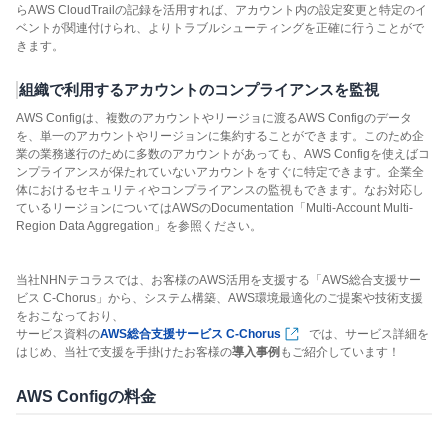
らAWS CloudTrailの記録を活用すれば、アカウント内の設定変更と特定のイ
ベントが関連付けられ、よりトラブルシューティングを正確に行うことがで
きます。
組織で利用するアカウントのコンプライアンスを監視
AWS Configは、複数のアカウントやリージョに渡るAWS Configのデータ
を、単一のアカウントやリージョンに集約することができます。このため企
業の業務遂行のために多数のアカウントがあっても、AWS Configを使えばコ
ンプライアンスが保たれていないアカウントをすぐに特定できます。企業全
体におけるセキュリティやコンプライアンスの監視もできます。なお対応し
ているリージョンについてはAWSのDocumentation「Multi-Account Multi-
Region Data Aggregation」を参照ください。
当社NHNテコラスでは、お客様のAWS活用を支援する「AWS総合支援サー
ビス C-Chorus」から、システム構築、AWS環境最適化のご提案や技術支援
をおこなっており、
サービス資料の
AWS総合支援サービス C-Chorus
では、サービス詳細を
はじめ、当社で支援を手掛けたお客様の
導入事例
もご紹介しています！
AWS Configの料金