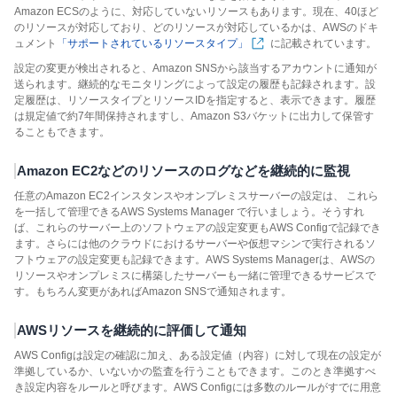
Amazon ECSのように、対応していないリソースもあります。現在、40ほど
のリソースが対応しており、どのリソースが対応しているかは、AWSのドキ
ュメント
「サポートされているリソースタイプ」
に記載されています。
設定の変更が検出されると、Amazon SNSから該当するアカウントに通知が
送られます。継続的なモニタリングによって設定の履歴も記録されます。設
定履歴は、リソースタイプとリソースIDを指定すると、表示できます。履歴
は規定値で約7年間保持されますし、Amazon S3バケットに出力して保管す
ることもできます。
Amazon EC2などのリソースのログなどを継続的に監視
任意のAmazon EC2インスタンスやオンプレミスサーバーの設定は、 これら
を一括して管理できるAWS Systems Manager で行いましょう。そうすれ
ば、これらのサーバー上のソフトウェアの設定変更もAWS Configで記録でき
ます。さらには他のクラウドにおけるサーバーや仮想マシンで実行されるソ
フトウェアの設定変更も記録できます。AWS Systems Managerは、AWSの
リソースやオンプレミスに構築したサーバーも一緒に管理できるサービスで
す。もちろん変更があればAmazon SNSで通知されます。
AWSリソースを継続的に評価して通知
AWS Configは設定の確認に加え、ある設定値（内容）に対して現在の設定が
準拠しているか、いないかの監査を行うこともできます。このとき準拠すべ
き設定内容をルールと呼びます。AWS Configには多数のルールがすでに用意