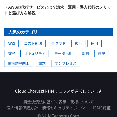
・AWSの代行サービスとは？請求・運用・導入代行のメリッ
トと選び方を解説
人気のカテゴリ
AWS
コスト削減
クラウド
移行
運用
障害
セキュリティ
データ活用
事例
監視
業務効率向上
請求
オンプレミス
NHN テコラス
Cloud ChorusはNHN テコラスが
運営しています
資金決済法に基づく表示
商標について
個人情報保護方針
情報セキュリティポリシー
ISMS認証
© NHN Techorus Corp.