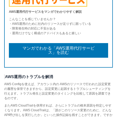
AWS運用代行サービスをマンガでわかりやすく解説
こんなことを感じていませんか？
・AWS運用のために社内のリソースが足りずに困っている
・障害発生時の対応に不安がある
・運用だけでなく構成のアドバイスもあると嬉しい
マンガでわかる「AWS運用代行サービ
ス」を読む
AWS運用のトラブルを解消
AWS Configを使えば、アカウント内の AWSのリソースで行われた設定変更
の履歴を保管できますから、設定変更に起因するトラブルシューティングを
行えます。トラブル発生と設定変更のタイミングを比較して原因を調査でき
るのです。
またAWS CloudTrailを併用すれば、さらにトラブルの根本原因を特定しやす
くなります。AWS CloudTrailは、「誰がこのリソース変更のために、どんな
API呼び出しを実行したか」といった操作記録を残すことができます。ですか