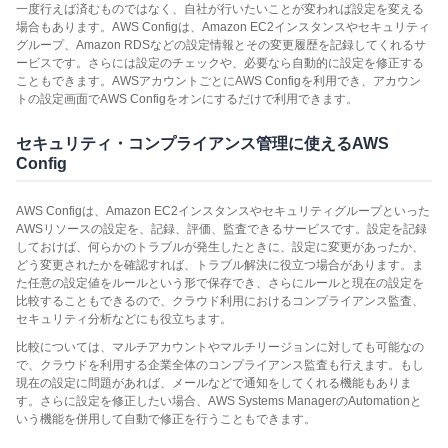
一度行えば済むものではなく、自社が行いたいことが変われば設定を変える
場合もあります。AWS Configは、Amazon EC2インスタンスやセキュリティ
グループ、Amazon RDSなどの設定情報とその変更履歴を記録してくれるサ
ービスです。さらには設定のチェックや、必要なら自動的に設定を修正する
こともできます。AWSアカウントごとにAWS Configを利用でき、アカウン
トの設定画面でAWS Configをオンにするだけで利用できます。
セキュリティ・コンプライアンス管理に使えるAWS
Config
AWS Configは、Amazon EC2インスタンスやセキュリティグループといった
AWSリソースの設定を、記録、評価、監査できるサービスです。設定を記録
しておけば、何らかのトラブルが発生したときに、設定に変更があったか、
どう変更されたかを確認すれば、トラブル解決に役立つ場合があります。ま
た任意の設定値をルールという形で保存でき、さらにルールと現在の設定を
比較することもできるので、クラウド利用におけるコンプライアンス監査、
セキュリティ分析などにも役立ちます。
比較については、マルチアカウントやマルチリージョンに対しても可能なの
で、クラウドを利用する企業全体のコンプライアンス監査も行えます。もし
現在の設定に問題があれば、メールなどで通知をしてくれる機能もありま
す。さらに設定を修正したい場合、AWS Systems ManagerのAutomationと
いう機能を併用して自動で修正を行うこともできます。