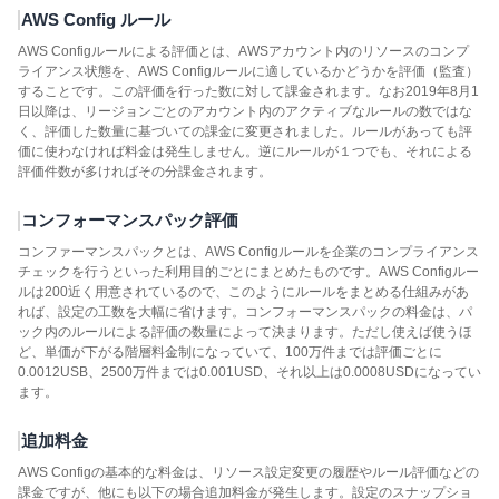
AWS Config ルール
AWS Configルールによる評価とは、AWSアカウント内のリソースのコンプ
ライアンス状態を、AWS Configルールに適しているかどうかを評価（監査）
することです。この評価を行った数に対して課金されます。なお2019年8月1
日以降は、リージョンごとのアカウント内のアクティブなルールの数ではな
く、評価した数量に基づいての課金に変更されました。ルールがあっても評
価に使わなければ料金は発生しません。逆にルールが１つでも、それによる
評価件数が多ければその分課金されます。
コンフォーマンスパック評価
コンファーマンスパックとは、AWS Configルールを企業のコンプライアンス
チェックを行うといった利用目的ごとにまとめたものです。AWS Configルー
ルは200近く用意されているので、このようにルールをまとめる仕組みがあ
れば、設定の工数を大幅に省けます。コンフォーマンスパックの料金は、パ
ック内のルールによる評価の数量によって決まります。ただし使えば使うほ
ど、単価が下がる階層料金制になっていて、100万件までは評価ごとに
0.0012USB、2500万件までは0.001USD、それ以上は0.0008USDになってい
ます。
追加料金
AWS Configの基本的な料金は、リソース設定変更の履歴やルール評価などの
課金ですが、他にも以下の場合追加料金が発生します。設定のスナップショ