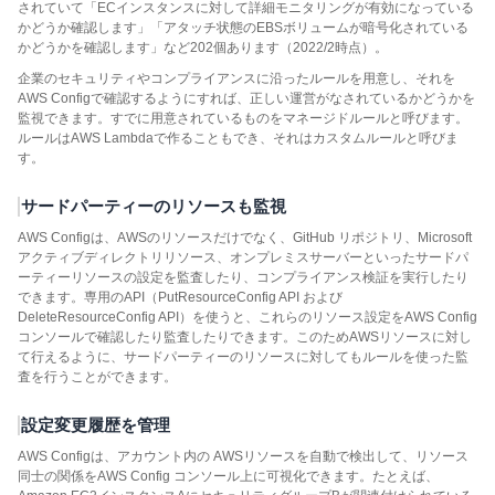
されていて「ECインスタンスに対して詳細モニタリングが有効になっている
かどうか確認します」「アタッチ状態のEBSボリュームが暗号化されている
かどうかを確認します」など202個あります（2022/2時点）。
企業のセキュリティやコンプライアンスに沿ったルールを用意し、それを
AWS Configで確認するようにすれば、正しい運営がなされているかどうかを
監視できます。すでに用意されているものをマネージドルールと呼びます。
ルールはAWS Lambdaで作ることもでき、それはカスタムルールと呼びま
す。
サードパーティーのリソースも監視
AWS Configは、AWSのリソースだけでなく、GitHub リポジトリ、Microsoft
アクティブディレクトリリソース、オンプレミスサーバーといったサードパ
ーティーリソースの設定を監査したり、コンプライアンス検証を実行したり
できます。専用のAPI（PutResourceConfig API および
DeleteResourceConfig API）を使うと、これらのリソース設定をAWS Config
コンソールで確認したり監査したりできます。このためAWSリソースに対し
て行えるように、サードパーティーのリソースに対してもルールを使った監
査を行うことができます。
設定変更履歴を管理
AWS Configは、アカウント内の AWSリソースを自動で検出して、リソース
同士の関係をAWS Config コンソール上に可視化できます。たとえば、