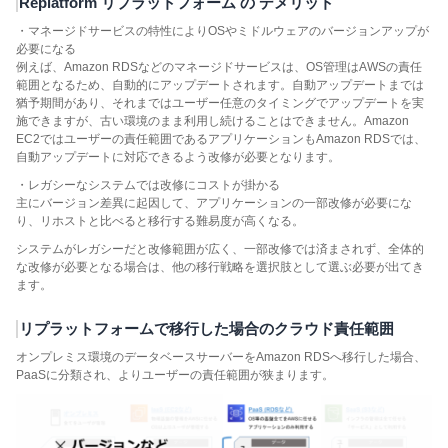
Replatform リプラットフォーム の デメリット
・マネージドサービスの特性によりOSやミドルウェアのバージョンアップが
必要になる
例えば、Amazon RDSなどのマネージドサービスは、OS管理はAWSの責任
範囲となるため、自動的にアップデートされます。自動アップデートまでは
猶予期間があり、それまではユーザー任意のタイミングでアップデートを実
施できますが、古い環境のまま利用し続けることはできません。Amazon
EC2ではユーザーの責任範囲であるアプリケーションもAmazon RDSでは、
自動アップデートに対応できるよう改修が必要となります。
・レガシーなシステムでは改修にコストが掛かる
主にバージョン差異に起因して、アプリケーションの一部改修が必要にな
り、リホストと比べると移行する難易度が高くなる。
システムがレガシーだと改修範囲が広く、一部改修では済まされず、全体的
な改修が必要となる場合は、他の移行戦略を選択肢として選ぶ必要が出てき
ます。
リプラットフォームで移行した場合のクラウド責任範囲
オンプレミス環境のデータベースサーバーをAmazon RDSへ移行した場合、
PaaSに分類され、よりユーザーの責任範囲が狭まります。