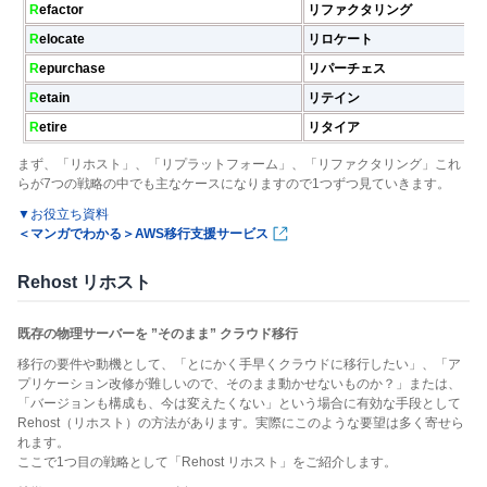
R
efactor
リファクタリング
R
elocate
リロケート
R
epurchase
リパーチェス
R
etain
リテイン
R
etire
リタイア
まず、「リホスト」、「リプラットフォーム」、「リファクタリング」これ
らが7つの戦略の中でも主なケースになりますので1つずつ見ていきます。
▼お役立ち資料
＜マンガでわかる＞AWS移行支援サービス
Rehost リホスト
既存の物理サーバーを ”そのまま” クラウド移行
移行の要件や動機として、「とにかく手早くクラウドに移行したい」、「ア
プリケーション改修が難しいので、そのまま動かせないものか？」または、
「バージョンも構成も、今は変えたくない」という場合に有効な手段として
Rehost（リホスト）の方法があります。実際にこのような要望は多く寄せら
れます。
ここで1つ目の戦略として「Rehost リホスト」をご紹介します。