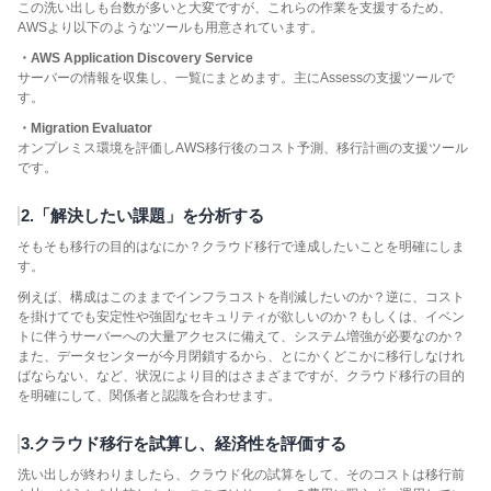
この洗い出しも台数が多いと大変ですが、これらの作業を支援するため、
AWSより以下のようなツールも用意されています。
・AWS Application Discovery Service
サーバーの情報を収集し、一覧にまとめます。主にAssessの支援ツールで
す。
・Migration Evaluator
オンプレミス環境を評価しAWS移行後のコスト予測、移行計画の支援ツール
です。
2.「解決したい課題」を分析する
そもそも移行の目的はなにか？クラウド移行で達成したいことを明確にしま
す。
例えば、構成はこのままでインフラコストを削減したいのか？逆に、コスト
を掛けてでも安定性や強固なセキュリティが欲しいのか？もしくは、イベン
トに伴うサーバーへの大量アクセスに備えて、システム増強が必要なのか？
また、データセンターが今月閉鎖するから、とにかくどこかに移行しなけれ
ばならない、など、状況により目的はさまざまですが、クラウド移行の目的
を明確にして、関係者と認識を合わせます。
3.クラウド移行を試算し、経済性を評価する
洗い出しが終わりましたら、クラウド化の試算をして、そのコストは移行前