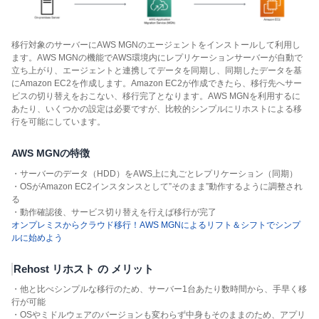
移行対象のサーバーにAWS MGNのエージェントをインストールして利用し
ます。AWS MGNの機能でAWS環境内にレプリケーションサーバーが自動で
立ち上がり、エージェントと連携してデータを同期し、同期したデータを基
にAmazon EC2を作成します。Amazon EC2が作成できたら、移行先へサー
ビスの切り替えをおこない、移行完了となります。AWS MGNを利用するに
あたり、いくつかの設定は必要ですが、比較的シンプルにリホストによる移
行を可能にしています。
AWS MGNの特徴
・サーバーのデータ（HDD）をAWS上に丸ごとレプリケーション（同期）
・OSがAmazon EC2インスタンスとして”そのまま”動作するように調整され
る
・動作確認後、サービス切り替えを行えば移行が完了
オンプレミスからクラウド移行！AWS MGNによるリフト＆シフトでシンプ
ルに始めよう
Rehost リホスト の メリット
・他と比べシンプルな移行のため、サーバー1台あたり数時間から、手早く移
行が可能
・OSやミドルウェアのバージョンも変わらず中身もそのままのため、アプリ