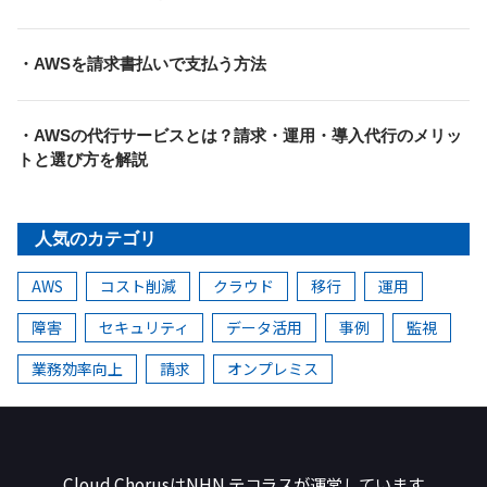
・AWSを請求書払いで支払う方法
・AWSの代行サービスとは？請求・運用・導入代行のメリッ
トと選び方を解説
人気のカテゴリ
AWS
コスト削減
クラウド
移行
運用
障害
セキュリティ
データ活用
事例
監視
業務効率向上
請求
オンプレミス
NHN テコラス
Cloud ChorusはNHN テコラスが
運営しています