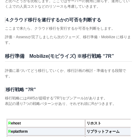
と比べどうかを比較します。ここではサーバーの費用に限らず、運用してい
く上での人員コストなどのリソースも考慮していきます。
4.クラウド移行を遂行するかの可否を判断する
ここまで来たら、クラウド移行を実行するか可否を判断をします。
評価・Assessが完了しましたら次のフェーズ、移行準備・Mobilize に移りま
す。
移行準備 Mobilize(モビライズ) ※移行戦略 “7R”
評価に基づいてどう移行していくか、移行計画の検討・準備をする段階で
す。
移行戦略 “7R”
移行戦略にはAWSが提唱する“7R”(セブンアール)があります。
表記の通り7つの戦略パターンがあり、それぞれ頭にRがつきます。
R
ehost
リホスト
R
eplatform
リプラットフォーム