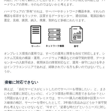
問題について軽く触れたいと思います。オンプレミスが抱える問題とは「ハ
ードウェアの所有」そのものではないかと考えます。
ハードウェアの “所有”それは、サーバーやネットワーク機器本体、それらの
機器を収容するラックや、設置するデータセンター、通信回線、電源設備の
選定、見積、購買、納入、廃棄、契約など多岐にわたります。
オンプレミス環境の運用では、すべての運用と障害を自社で対応します。シ
ステム冗長化の構築・運用、ハードウェア機器などの保守契約管理、データ
センターの入館手続き、夜間休日の障害対応など、運用・保守における辛さ
はインフラエンジニアであれば、経験されている方も多いのではないでしょ
うか。
俊敏に対応できない
例えば、「自社サービスがヒットしたのでサーバーを増強したい」 と、まさ
に今の需要に対応したいのに、インフラ環境が即座に用意できるのか？とい
う問題があります。オンプレミスでは、サーバー購入の相見積や設置スペー
ス確保の検討、サーバーを増やしたとして、3年後の見込みはどうか？保守契
約も考えないといけないなど、“今すぐ”、“必要な時だけ”というニーズに対し