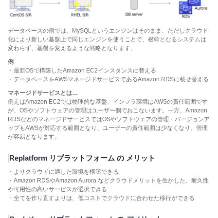
データベースの例では、MySQLというエンジンはそのまま、ただしクラウド
化により新しい基盤上で同じエンジンを使うことで、根幹となるシステムは
変わらず、基盤を変えるような戦略となります。
例
・最新OSで構築したAmazon EC2インスタンスに替える
・データベースをAWSマネージドサービスであるAmazon RDSに載せ替える
マネージドサービスとは…
例えばAmazon EC2では物理的な基盤、インフラ環境はAWSの責任範囲です
が、OSやソフトウェアの管理はユーザー側でおこないます。一方、Amazon
RDSなどのマネージドサービスではOSやソフトウェアの管理・バージョンア
ップもAWSが対応する範囲となり、ユーザーの責任範囲は少なくなり、管理
が容易となります。
Replatform リプラットフォーム の メリット
・よりクラウドに適した環境を構築できる
・Amazon RDSやAmazon Aurora などクラウドメリットを生かした、耐久性
や可用性の高いサービスが選択できる
・全てを作り直すよりは、低コストでクラウドに合わせた移行ができる