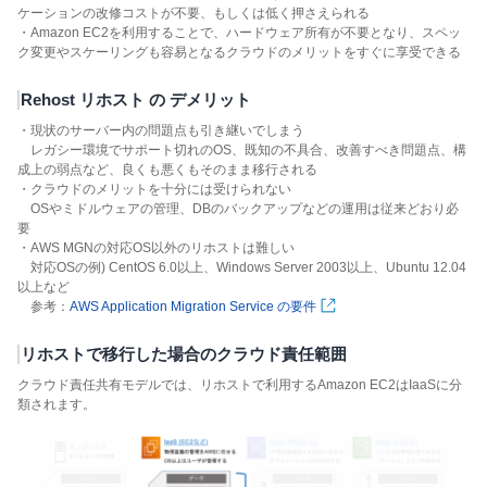
ケーションの改修コストが不要、もしくは低く押さえられる
・Amazon EC2を利用することで、ハードウェア所有が不要となり、スペッ
ク変更やスケーリングも容易となるクラウドのメリットをすぐに享受できる
Rehost リホスト の デメリット
・現状のサーバー内の問題点も引き継いでしまう
レガシー環境でサポート切れのOS、既知の不具合、改善すべき問題点、構
成上の弱点など、良くも悪くもそのまま移行される
・クラウドのメリットを十分には受けられない
OSやミドルウェアの管理、DBのバックアップなどの運用は従来どおり必
要
・AWS MGNの対応OS以外のリホストは難しい
対応OSの例) CentOS 6.0以上、Windows Server 2003以上、Ubuntu 12.04
以上など
参考：
AWS Application Migration Service の要件
リホストで移行した場合のクラウド責任範囲
クラウド責任共有モデルでは、リホストで利用するAmazon EC2はIaaSに分
類されます。