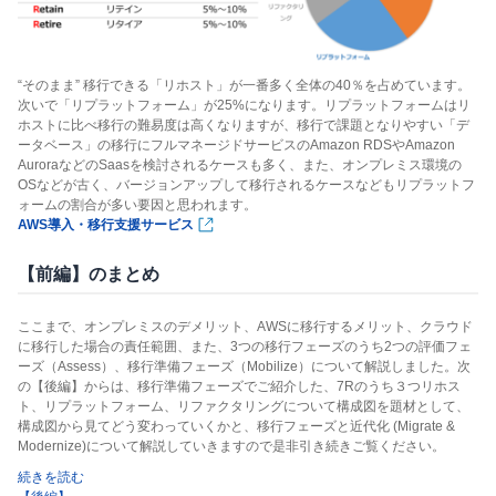
“そのまま” 移行できる「リホスト」が一番多く全体の40％を占めています。
次いで「リプラットフォーム」が25%になります。リプラットフォームはリ
ホストに比べ移行の難易度は高くなりますが、移行で課題となりやすい「デ
ータベース」の移行にフルマネージドサービスのAmazon RDSやAmazon
AuroraなどのSaasを検討されるケースも多く、また、オンプレミス環境の
OSなどが古く、バージョンアップして移行されるケースなどもリプラットフ
ォームの割合が多い要因と思われます。
AWS導入・移行支援サービス
【前編】のまとめ
ここまで、オンプレミスのデメリット、AWSに移行するメリット、クラウド
に移行した場合の責任範囲、また、3つの移行フェーズのうち2つの評価フェ
ーズ（Assess）、移行準備フェーズ（Mobilize）について解説しました。次
の【後編】からは、移行準備フェーズでご紹介した、7Rのうち３つリホス
ト、リプラットフォーム、リファクタリングについて構成図を題材として、
構成図から見てどう変わっていくかと、移行フェーズと近代化 (Migrate &
Modernize)について解説していきますので是非引き続きご覧ください。
続きを読む