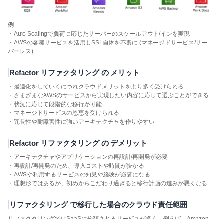
例
・Auto Scalingで負荷に応じたサーバーのスケールアウト/インを実現
・AWSの各種サービスを活用しSSL自体を不要に (マネージドサービス/サー
バーレス)
Refactor リファクタリング の メリット
・最適化をしていくにつれクラウドメリットをより多く受けられる
・さまざまなAWSのサービスから実現したい内容に応じて選ぶことができる
・状況に応じて段階的な移行が可能
・マネージドサービスの恩恵を受けられる
・冗長性や耐障害性に強いアーキテクチャを作りやすい
Refactor リファクタリング の デメリット
・アーキテクチャやアプリケーションの再設計/再開発が必要
・再設計/再開発のため、導入コストや時間が掛かる
・AWSや利用するサービスの知見や経験が必要になる
・理想形ではあるが、初めからこだわり過ぎると移行計画の進みが悪くなる
リファクタリング で移行した場合のクラウド責任範囲
リファクタリングではSaaSに分類されるサービスが多く、例えば、Amazon