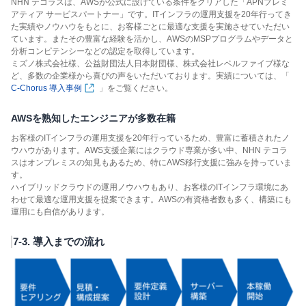
NHN テコラスは、AWSが公式に設けている条件をクリアした「APNプレミ
アティア サービスパートナー」です。ITインフラの運用支援を20年行ってき
た実績やノウハウをもとに、お客様ごとに最適な支援を実施させていただい
ています。またその豊富な経験を活かし、AWSのMSPプログラムやデータと
分析コンピテンシーなどの認定を取得しています。
ミズノ株式会社様、公益財団法人日本財団様、株式会社レベルファイブ様な
ど、多数の企業様から喜びの声をいただいております。実績については、「
C-Chorus 導入事例
」をご覧ください。
AWSを熟知したエンジニアが多数在籍
お客様のITインフラの運用支援を20年行っているため、豊富に蓄積されたノ
ウハウがあります。AWS支援企業にはクラウド専業が多い中、NHN テコラ
スはオンプレミスの知見もあるため、特にAWS移行支援に強みを持っていま
す。
ハイブリッドクラウドの運用ノウハウもあり、お客様のITインフラ環境にあ
わせて最適な運用支援を提案できます。AWSの有資格者数も多く、構築にも
運用にも自信があります。
7-3. 導入までの流れ