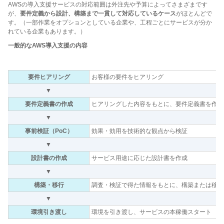
AWSの導入支援サービスの対応範囲は外注先や予算によってさまざまです
が、
要件定義から設計、構築まで一貫して対応しているケース
がほとんどで
す。（一部作業をオプションとしている企業や、工程ごとにサービスが分か
れている企業もあります。）
一般的なAWS導入支援の内容
要件ヒアリング
お客様の要件をヒアリング
▼
要件定義書の作成
ヒアリングした内容をもとに、要件定義書を作成
▼
事前検証（PoC）
効果・効用を技術的な観点から検証
▼
設計書の作成
サービス用途に応じた設計書を作成
▼
構築・移行
調査・検証で得た情報をもとに、構築または移行
▼
環境引き渡し
環境を引き渡し、サービスの本稼働スタート