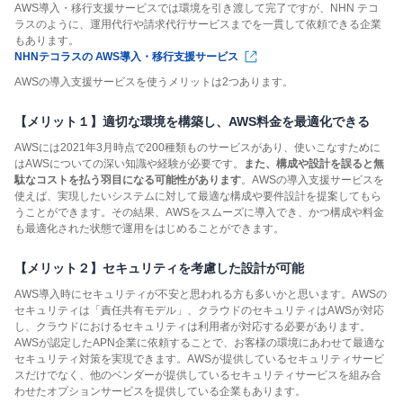
AWS導入・移行支援サービスでは環境を引き渡して完了ですが、NHN テコ
ラスのように、運用代行や請求代行サービスまでを一貫して依頼できる企業
もあります。
NHNテコラスの AWS導入・移行支援サービス
AWSの導入支援サービスを使うメリットは2つあります。
【メリット１】適切な環境を構築し、AWS料金を最適化できる
AWSには2021年3月時点で200種類ものサービスがあり、使いこなすために
はAWSについての深い知識や経験が必要です。
また、構成や設計を誤ると無
駄なコストを払う羽目になる可能性があります
。AWSの導入支援サービスを
使えば、実現したいシステムに対して最適な構成や要件設計を提案してもら
うことができます。その結果、AWSをスムーズに導入でき、かつ構成や料金
も最適化された状態で運用をはじめることができます。
【メリット２】セキュリティを考慮した設計が可能
AWS導入時にセキュリティが不安と思われる方も多いかと思います。AWSの
セキュリティは「責任共有モデル」、クラウドのセキュリティはAWSが対応
し、クラウドにおけるセキュリティは利用者が対応する必要があります。
AWSが認定したAPN企業に依頼することで、お客様の環境にあわせて最適な
セキュリティ対策を実現できます。AWSが提供しているセキュリティサービ
スだけでなく、他のベンダーが提供しているセキュリティサービスを組み合
わせたオプションサービスを提供している企業もあります。