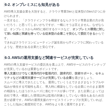
6-2. オンプレミスにも知見がある
AWS導入支援企業を大別すると、クラウド専業SIerと従来型のSIerの2つに分
けられます。
一見すると、「クラウドインフラを構築するならクラウド専業企業の方が良
いだろう」と思ってしまいがちですが、一概にそうは言えません。なぜなら
ば、オンプレミスからAWSに移行するケースなど、
オンプレミス環境に対し
て深い知識と実績を持っている従来型の企業こそ安心して委託できる
からで
す。
できればクラウドコンピューティング誕生前からITインフラに関わっている
ような、歴史がある企業だと安心です。
6-3. AWSの運用支援など関連サービスが充実している
AWSの導入支援サービスの委託先を選ぶ上で、AWSサービスのラインナップ
が充実しているかは重要なポイントです。
導入支援だけでなく運用代行や監視代行、請求代行、技術サポート、セキュ
リティなどの運用支援サービスが充実している企業
を選びましょう。
スムーズに導入できたとしても、運用していくうえでさまざまなトラブルや
悩みが発生する可能性も高く、導入時に構築をしている企業にそのまま運用
の相談をしたほうがスムーズに進むケースが多いです。また企業によっては
自社で導入・構築した環境以外は監視の対象としていない場合もあるため注
意が必要です。AWSの運用支援のサービスラインナップが充実していれば、
こうした悩みに都度対応でき、AWSをより良く運用できます。