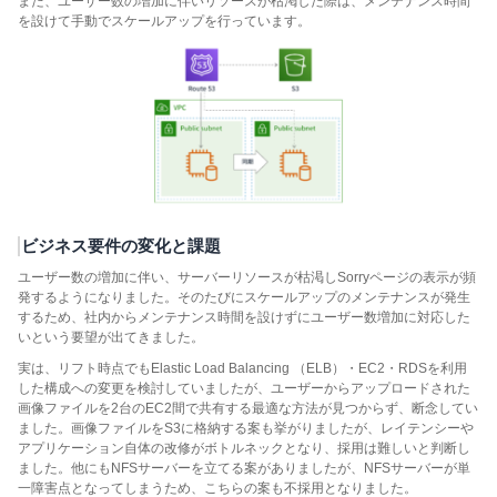
また、ユーザー数の増加に伴いリソースが枯渇した際は、メンテナンス時間
を設けて手動でスケールアップを行っています。
ビジネス要件の変化と課題
ユーザー数の増加に伴い、サーバーリソースが枯渇しSorryページの表示が頻
発するようになりました。そのたびにスケールアップのメンテナンスが発生
するため、社内からメンテナンス時間を設けずにユーザー数増加に対応した
いという要望が出てきました。
実は、リフト時点でもElastic Load Balancing （ELB）・EC2・RDSを利用
した構成への変更を検討していましたが、ユーザーからアップロードされた
画像ファイルを2台のEC2間で共有する最適な方法が見つからず、断念してい
ました。画像ファイルをS3に格納する案も挙がりましたが、レイテンシーや
アプリケーション自体の改修がボトルネックとなり、採用は難しいと判断し
ました。他にもNFSサーバーを立てる案がありましたが、NFSサーバーが単
一障害点となってしまうため、こちらの案も不採用となりました。