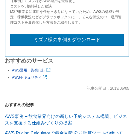
【事例】ミズノ様がAWS運用を最適化し
コストを3割削減した秘訣
MSP事業者に運用を任せっきりになっていたため、AWSの構成や設
定・稼働状況などがブラックボックスに…。そんな状況の中、運用管
理コストを最適化した方法をご紹介します。
ミズノ様の事例をダウンロード
おすすめのサービス
AWS運用・監視代行
AWSセキュリティ
記事公開日：2019/06/05
おすすめの記事
AWS事例 – 飲食業界向けの新しい予約システム構築、ビジネ
スを支援する仕組みづくりの提案
AWS Pricing Calculatorで料金見積 公式計算ツールの使い方