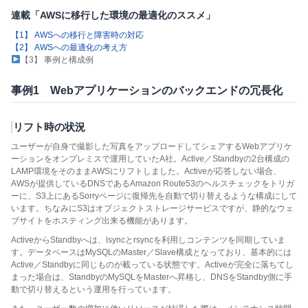
連載「AWSに移行した環境の最適化のススメ」
【1】 AWSへの移行と障害時の対応
【2】 AWSへの最適化の考え方
【3】 事例と構成例
事例1 Webアプリケーションのバックエンドの冗長化
リフト時の状況
ユーザーが自身で撮影した写真をアップロードしてシェアするWebアプリケ
ーションをオンプレミスで運用していたA社。Active／Standbyの2台構成の
LAMP環境をそのままAWSにリフトしました。Activeが応答しない場合、
AWSが提供しているDNSであるAmazon Route53のヘルスチェックをトリガ
ーに、S3上にあるSorryページに復帰先を自動で切り替えるような構成にして
います。ちなみにS3はオブジェクトストレージサービスですが、静的なウェ
ブサイトをホスティング出来る機能があります。
ActiveからStandbyへは、lsyncとrsyncを利用しコンテンツを同期していま
す。データベースはMySQLのMaster／Slave構成となっており、基本的には
Active／Standbyに同じものが載っている状態です。Activeが完全に落ちてし
まった場合は、StandbyのMySQLをMasterへ昇格し、DNSをStandby側に手
動で切り替えるという運用を行っています。