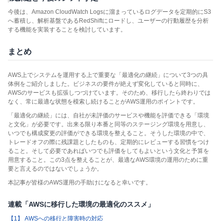
今後は、Amazon CloudWatch Logsに溜まっているログデータを定期的にS3
へ蓄積し、解析基盤であるRedShiftにロードし、ユーザーの行動履歴を分析
する機能を実装することを検討しています。
まとめ
AWS上でシステムを運用する上で重要な「最適化の継続」について3つの具
体例をご紹介しました。ビジネスの要件が絶えず変化していると同時に、
AWSのサービスも拡張しつづけています。そのため、移行したら終わりでは
なく、常に最適な状態を模索し続けることがAWS運用のポイントです。
「最適化の継続」には、自社が未評価のサービスや機能を評価できる「環境
と文化」が必要です。出来る限り本番と同等のステージング環境を用意し、
いつでも構成変更の評価ができる環境を整えること。そうした環境の中で、
トレードオフの際に残課題としたものも、定期的にレビューする習慣をつけ
ること。そして必要であればいつでも評価をしてもよいという文化と予算を
用意すること。この3点を整えることが、最適なAWS環境の運用のために重
要と言えるのではないでしょうか。
本記事が皆様のAWS運用の手助けになると幸いです。
連載「AWSに移行した環境の最適化のススメ」
【1】 AWSへの移行と障害時の対応