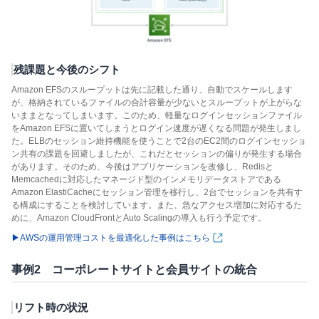
残課題と今後のシフト
Amazon EFSのスループットは先に記載した通り、自動でスケールします
が、格納されているファイルの合計容量が少ないとスループットが上がらな
いままとなってしまいます。このため、軽量なログインセッションファイル
をAmazon EFSに置いてしまうとログイン速度が遅くなる問題が発生しまし
た。ELBのセッション維持機能を使うことで2台のEC2間のログインセッショ
ン共有の課題を回避しましたが、これだとセッションの偏りが発生する場合
があります。そのため、今後はアプリケーションを改修し、Redisと
Memcachedに対応したマネージド型のインメモリデータストアである
Amazon ElastiCacheにセッション管理を移行し、2台でセッションを共有す
る構成にすることを検討しています。また、急なアクセス増加に対応するた
めに、Amazon CloudFrontとAuto Scalingの導入も行う予定です。
▶︎AWSの運用管理コストを最適化した事例はこちら
事例2 コーポレートサイトと会員サイトの統合
リフト時の状況