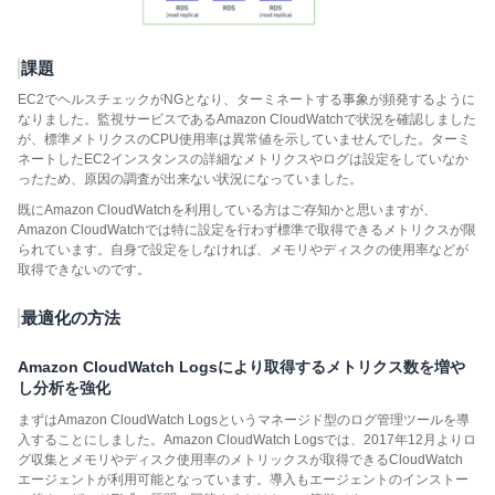
課題
EC2でヘルスチェックがNGとなり、ターミネートする事象が頻発するように
なりました。監視サービスであるAmazon CloudWatchで状況を確認しました
が、標準メトリクスのCPU使用率は異常値を示していませんでした。ターミ
ネートしたEC2インスタンスの詳細なメトリクスやログは設定をしていなか
ったため、原因の調査が出来ない状況になっていました。
既にAmazon CloudWatchを利用している方はご存知かと思いますが、
Amazon CloudWatchでは特に設定を行わず標準で取得できるメトリクスが限
られています。自身で設定をしなければ、メモリやディスクの使用率などが
取得できないのです。
最適化の方法
Amazon CloudWatch Logsにより取得するメトリクス数を増や
し分析を強化
まずはAmazon CloudWatch Logsというマネージド型のログ管理ツールを導
入することにしました。Amazon CloudWatch Logsでは、2017年12月よりロ
グ収集とメモリやディスク使用率のメトリックスが取得できるCloudWatch
エージェントが利用可能となっています。導入もエージェントのインストー